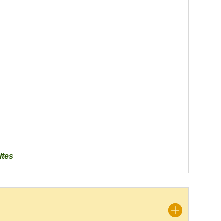
o
ltes
s ?
oules et volailles