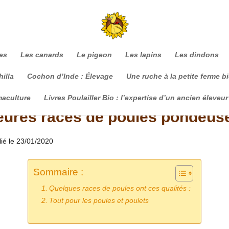
es
Les canards
Le pigeon
Les lapins
Les dindons
illa
Cochon d’Inde : Élevage
Une ruche à la petite ferme b
maculture
Livres Poulailler Bio : l’expertise d’un ancien éleveur
leures races de poules pondeus
lié le 23/01/2020
Sommaire :
Quelques races de poules ont ces qualités :
Tout pour les poules et poulets