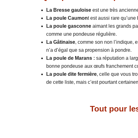
La Bresse gauloise
est une très ancienn
La poule Caumon
t est aussi rare qu’un
La poule gasconne
aimant les grands pa
comme une pondeuse régulière.
La Gâtinaise
, comme son non l’indique, es
n’a d’égal que sa propension à pondre.
La poule de Marans :
sa réputation a lar
bonne pondeuse aux œufs franchement co
La poule dite fermière
, celle que vous tr
de cette liste, mais c’est pourtant certai
Tout pour le