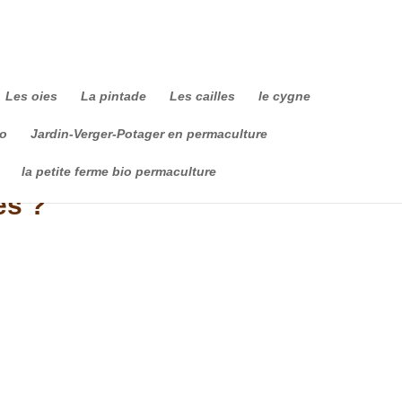
Les oies
La pintade
Les cailles
le cygne
io
Jardin-Verger-Potager en permaculture
la petite ferme bio permaculture
es ?