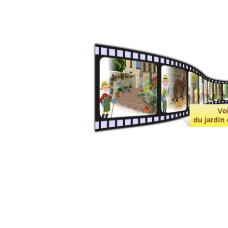
Lutter contre les rats
Protéger du renard
Influence de la lune
Parasites des poules soins-bio
Pourquoi mes poules ne pondent pas
L’hiver à la basse-cour