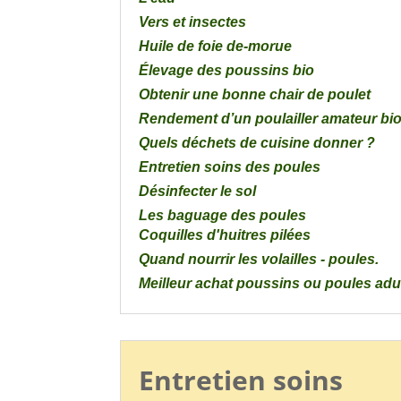
Vers et insectes
Huile de foie de-morue
Élevage des poussins bio
Obtenir une bonne chair de poulet
Rendement d’un poulailler amateur bi
Quels déchets de cuisine donner ?
Entretien soins des poules
Désinfecter le sol
Les baguage des poules
Coquilles d'huitres pilées
Poule qui mange les œufs
Quand nourrir les volailles - poules.
Charbon de bois pour les poules
Meilleur achat poussins ou poules adu
Élevage bio des poulets
Combien une poule peut couver d’œuf
Protéger le poulailler de la fouine :
Compléments alimentaire bio pour les p
Entretien soins
Minéraux pour les poules et volailles