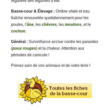
régulière des légumes d’été.
Basse-cour & Élevage :
Ombre vitale et eau
fraîche renouvelée quotidiennement pour les
poules, l’
âne
, les
chèvres,
les
moutons
, et le
cochon
.
Général :
Surveillance accrue contre les parasites
(
poux rouges
) et la chaleur. Attention aux
périodes de canicule !
Prenez soin de vos animaux et de votre terre !