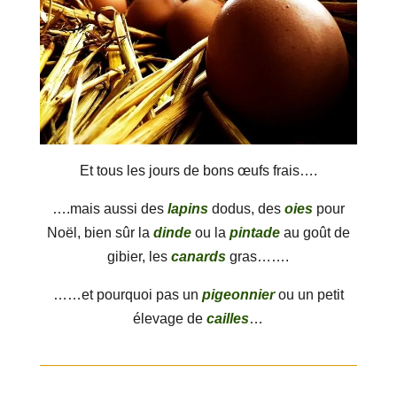
Et tous les jours de bons œufs frais….
….mais aussi des
lapins
dodus, des
oies
pour
Noël, bien sûr la
dinde
ou la
pintade
au goût de
gibier, les
canards
gras…….
……et pourquoi pas un
pigeonnier
ou un petit
élevage de
cailles
…