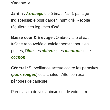
s’adapte ☀️
Jardin :
Arrosage
ciblé (matin/soir), paillage
indispensable pour garder l’humidité. Récolte
régulière des légumes d’été.
Basse-cour & Élevage :
Ombre vitale et eau
fraîche renouvelée quotidiennement pour les
poules, l’
âne
, les
chèvres,
les
moutons
, et le
cochon
.
Général :
Surveillance accrue contre les parasites
(
poux rouges
) et la chaleur. Attention aux
périodes de canicule !
Prenez soin de vos animaux et de votre terre !