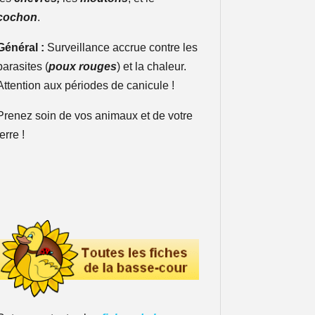
cochon
.
Général :
Surveillance accrue contre les
parasites (
poux rouges
) et la chaleur.
Attention aux périodes de canicule !
Prenez soin de vos animaux et de votre
terre !