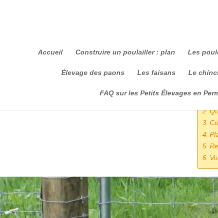
Accueil
Construire un poulailler : plan
Les poul
Élevage des paons
Les faisans
Le chinch
Som
FAQ sur les Petits Élevages en Per
Qu
Qu
Co
Pl
Re
Vo