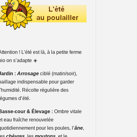
Attention ! L’été est là, à la petite ferme
bio on s’adapte ☀️
Jardin :
Arrosage
ciblé (matin/soir),
paillage indispensable pour garder
l’humidité. Récolte régulière des
légumes d’été.
Basse-cour & Élevage :
Ombre vitale
et eau fraîche renouvelée
quotidiennement pour les poules, l’
âne
,
les
chèvres,
les
moutons
, et le