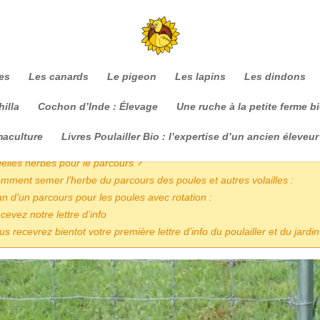
es
Les canards
Le pigeon
Les lapins
Les dindons
illa
Cochon d’Inde : Élevage
Une ruche à la petite ferme b
maire :
maculture
Livres Poulailler Bio : l’expertise d’un ancien éleveur
elle est la surface idéale d’un parcours pour les poules ?
elles herbes pour le parcours ?
mment semer l’herbe du parcours des poules et autres volailles :
an d’un parcours pour les poules avec rotation :
cevez notre lettre d’info
us recevrez bientot votre première lettre d’info du poulailler et du jardin