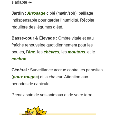
s’adapte ☀️
Jardin :
Arrosage
ciblé (matin/soir), paillage
indispensable pour garder l’humidité. Récolte
régulière des légumes d’été.
Basse-cour & Élevage :
Ombre vitale et eau
fraîche renouvelée quotidiennement pour les
poules, l’
âne
, les
chèvres,
les
moutons
, et le
cochon
.
Général :
Surveillance accrue contre les parasites
(
poux rouges
) et la chaleur. Attention aux
périodes de canicule !
Prenez soin de vos animaux et de votre terre !