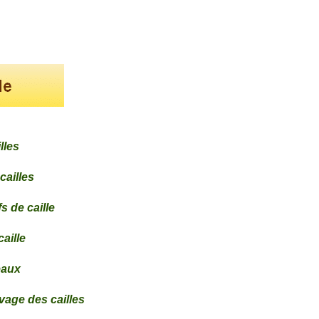
lles
cailles
s de caille
aille
eaux
vage des cailles