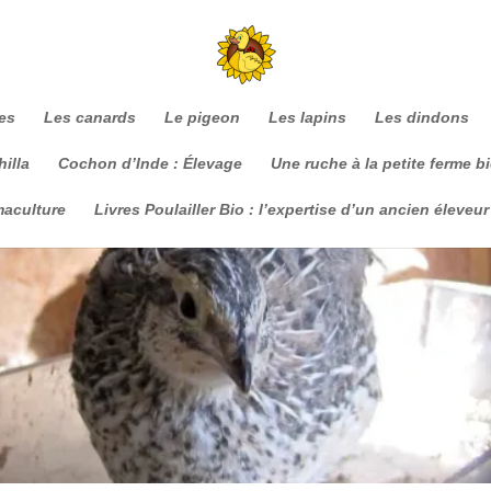
es
Les canards
Le pigeon
Les lapins
Les dindons
illa
Cochon d’Inde : Élevage
Une ruche à la petite ferme b
maculture
Livres Poulailler Bio : l’expertise d’un ancien éleveur