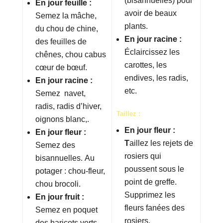
(bisannuelles) pour
En jour feuille :
avoir de beaux
Semez la mâche,
plants.
du chou de chine,
En jour racine :
des feuilles de
Éclaircissez les
chênes, chou cabus
carottes, les
cœur de bœuf.
endives, les radis,
En jour racine :
etc.
Semez navet,
radis, radis d’hiver,
Taillez :
oignons blanc,.
En jour fleur :
En jour fleur :
T
aillez les rejets de
Semez des
rosiers qui
bisannuelles. Au
poussent sous le
potager : chou-fleur,
point de greffe.
chou brocoli.
Supprimez les
En jour fruit :
fleurs fanées des
Semez en poquet
rosiers.
des haricots verts