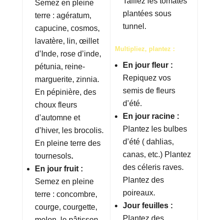
Taillez les tomates
Semez en pleine
plantées sous
terre : agératum,
tunnel.
capucine, cosmos,
lavatère, lin, œillet
Multipliez, plantez :
d’Inde, rose d’inde,
En jour fleur :
pétunia, reine-
Repiquez vos
marguerite, zinnia.
semis de fleurs
En pépinière, des
d’été.
choux fleurs
En jour racine :
d’automne et
Plantez les bulbes
d’hiver, les brocolis.
d’été ( dahlias,
En pleine terre des
canas, etc.) Plantez
tournesols
.
des céleris raves.
En jour fruit :
Plantez des
Semez en pleine
poireaux.
terre : concombre,
Jour feuilles :
courge, courgette,
Plantez des
melon, le pâtisson.