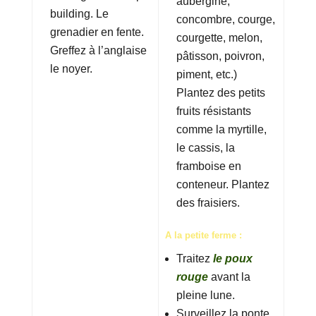
aubergine,
building. Le
concombre, courge,
grenadier en fente.
courgette, melon,
Greffez à l’anglaise
pâtisson, poivron,
le noyer.
piment, etc.)
Plantez des petits
fruits résistants
comme la myrtille,
le cassis, la
framboise en
conteneur. Plantez
des fraisiers.
A la petite ferme :
Traitez
le poux
rouge
avant la
pleine lune.
Surveillez la ponte