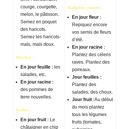
courge, courgette,
Multipliez, plantez :
melon, le pâtisson.
En jour fleur :
Semez en poquet
Repiquez encore
des haricots.
vos semis de fleurs
Semez les haricots-
d’été.
maïs, maïs doux.
En jour racine :
Plantez des céleris
Récoltez :
raves. Plantez des
En jour feuille :
les
poireaux.
salades, etc.
Jour feuilles :
En jour racine :
Plantez des
des pommes de
salades, des choux.
terre nouvelles.
Jour fruit :
Au début
du mois plantez
Greffez :
tous les légumes
En jour fruit :
Le
fruits (tomates,
châtaigner en chip