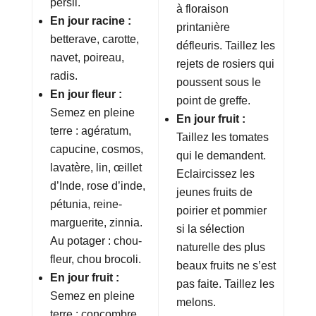
persil.
à floraison
En jour racine :
printanière
betterave, carotte,
défleuris. Taillez les
navet, poireau,
rejets de rosiers qui
radis.
poussent sous le
En jour fleur :
point de greffe.
Semez en pleine
En jour fruit :
terre : agératum,
Taillez les tomates
capucine, cosmos,
qui le demandent.
lavatère, lin, œillet
Eclaircissez les
d’Inde, rose d’inde,
jeunes fruits de
pétunia, reine-
poirier et pommier
marguerite, zinnia.
si la sélection
Au potager : chou-
naturelle des plus
fleur, chou brocoli.
beaux fruits ne s’est
En jour fruit :
pas faite. Taillez les
Semez en pleine
melons.
terre : concombre,