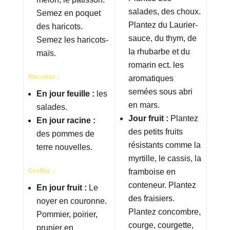
salades, des choux.
Semez en poquet
Plantez du Laurier-
des haricots.
sauce, du thym, de
Semez les haricots-
Ia rhubarbe et du
maïs.
romarin ect. les
Récoltez :
aromatiques
semées sous abri
En jour feuille :
les
en mars.
salades.
Jour fruit :
Plantez
En jour racine :
des petits fruits
des pommes de
résistants comme la
terre nouvelles.
myrtille, le cassis, la
Greffez :
framboise en
conteneur. Plantez
En jour fruit :
Le
des fraisiers.
noyer en couronne.
Plantez concombre,
Pommier, poirier,
courge, courgette,
prunier en