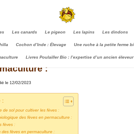
es
Les canards
Le pigeon
Les lapins
Les dindons
illa
Cochon d’Inde : Élevage
Une ruche à la petite ferme b
maculture
Livres Poulailler Bio : l’expertise d’un ancien éleveur
rmaculture :
lié le 12/02/2023
 :
 de sol pour cultiver les fèves :
biologique des fèves en permaculture :
s fèves :
n des fèves en permaculture :