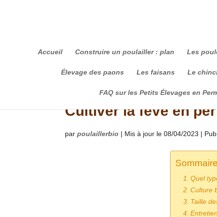
Accueil
Construire un poulailler : plan
Les poul
Élevage des paons
Les faisans
Le chinch
FAQ sur les Petits Élevages en Per
Cultiver la fève en pe
par
poulaillerbio
|
Mis à jour le 08/04/2023 | Pub
Sommaire
Quel type
Culture 
Taille de
Entretie