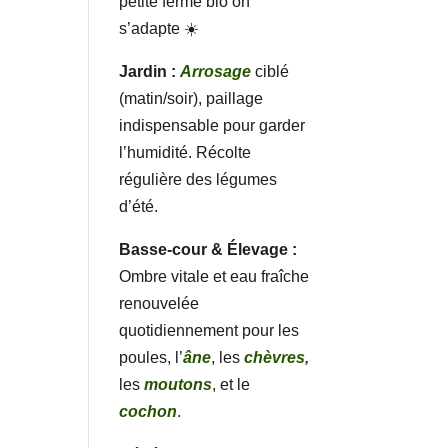
petite ferme bio on
s’adapte ☀️
Jardin :
Arrosage
ciblé
(matin/soir), paillage
indispensable pour garder
l’humidité. Récolte
régulière des légumes
d’été.
Basse-cour & Élevage :
Ombre vitale et eau fraîche
renouvelée
quotidiennement pour les
poules, l’
âne
, les
chèvres,
les
moutons
, et le
cochon
.