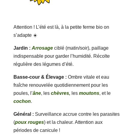
Attention ! L’été est là, à la petite ferme bio on
s’adapte ☀️
Jardin :
Arrosage
ciblé (matin/soir), paillage
indispensable pour garder l’humidité. Récolte
régulière des légumes d’été.
Basse-cour & Élevage :
Ombre vitale et eau
fraîche renouvelée quotidiennement pour les
poules, l’
âne
, les
chèvres,
les
moutons
, et le
cochon
.
Général :
Surveillance accrue contre les parasites
(
poux rouges
) et la chaleur. Attention aux
périodes de canicule !