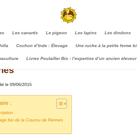
es
Les canards
Le pigeon
Les lapins
Les dindons
illa
Cochon d’Inde : Élevage
Une ruche à la petite ferme b
maculture
Livres Poulailler Bio : l’expertise d’un ancien éleveur
nes
lié le 09/06/2015
re :
ription
age bio de la Coucou de Rennes :