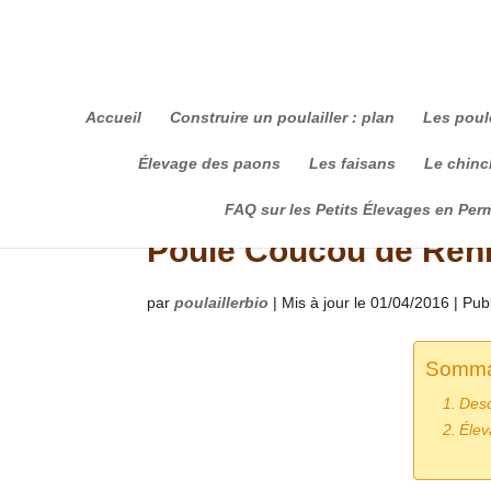
Accueil
Construire un poulailler : plan
Les poul
Élevage des paons
Les faisans
Le chinch
FAQ sur les Petits Élevages en Per
Poule Coucou de Ren
par
poulaillerbio
|
Mis à jour le 01/04/2016 | Pub
Sommai
Desc
Élev