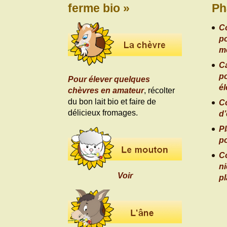
ferme bio »
Ph
C
po
m
Ca
po
Pour élever quelques
é
chèvres en amateur
, récolter
du bon lait bio et faire de
C
délicieux fromages.
d’
Pl
po
C
ni
Voir
p