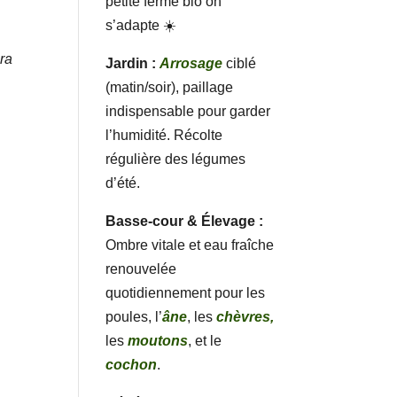
petite ferme bio on
s’adapte ☀️
ra
Jardin :
Arrosage
ciblé
(matin/soir), paillage
indispensable pour garder
l’humidité. Récolte
régulière des légumes
d’été.
Basse-cour & Élevage :
Ombre vitale et eau fraîche
renouvelée
quotidiennement pour les
poules, l’
âne
, les
chèvres,
les
moutons
, et le
cochon
.