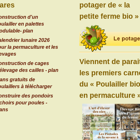
ares
potager de « la
petite ferme bio »
onstruction d'un
ulailler en palettes
odulable- plan
lendrier lunaire 2026
ur la permaculture et les
levages
Viennent de parai
onstruction de cages
élevage des cailles - plan
les premiers carn
ans gratuits de
du « Poulailler bi
ulaillers à télécharger
en permaculture »
onstruire des pondoirs
choirs pour poules -
lans