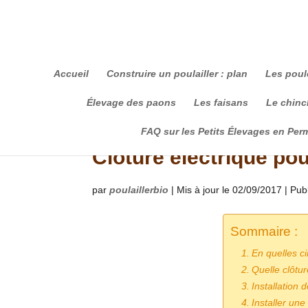
Accueil
Construire un poulailler : plan
Les poul
Élevage des paons
Les faisans
Le chinch
FAQ sur les Petits Élevages en Per
Clôture électrique pour
par
poulaillerbio
|
Mis à jour le 02/09/2017 | Pub
Sommaire :
En quelles c
Quelle clôtur
Installation d
Installer une