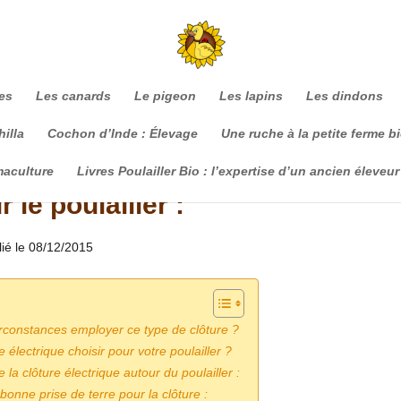
es
Les canards
Le pigeon
Les lapins
Les dindons
illa
Cochon d’Inde : Élevage
Une ruche à la petite ferme b
maculture
Livres Poulailler Bio : l’expertise d’un ancien éleveur
 le poulailler :
lié le 08/12/2015
irconstances employer ce type de clôture ?
e électrique choisir pour votre poulailler ?
e la clôture électrique autour du poulailler :
 bonne prise de terre pour la clôture :