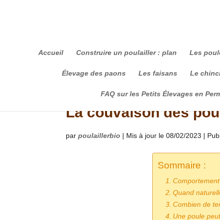
Accueil
Construire un poulailler : plan
Les poul
Élevage des paons
Les faisans
Le chinch
FAQ sur les Petits Élevages en Per
La couvaison des poul
par
poulaillerbio
|
Mis à jour le 08/02/2023 | Pub
Sommaire :
Comportement d
Quand naturell
Combien de te
Une poule peut