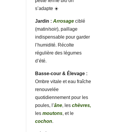
petite ferme bio on
s’adapte ☀️
Jardin :
Arrosage
ciblé
(matin/soir), paillage
indispensable pour garder
l’humidité. Récolte
régulière des légumes
d’été.
Basse-cour & Élevage :
Ombre vitale et eau fraîche
renouvelée
quotidiennement pour les
poules, l’
âne
, les
chèvres,
les
moutons
, et le
cochon
.