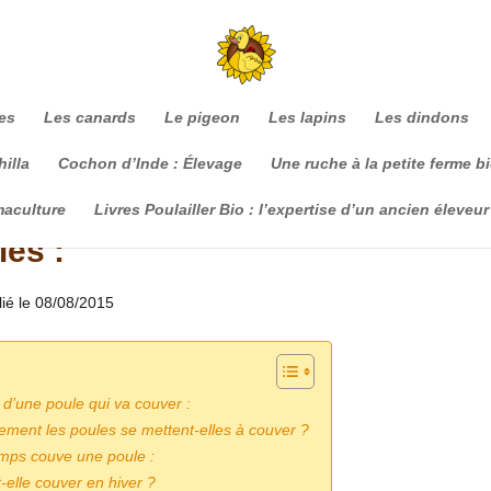
es
Les canards
Le pigeon
Les lapins
Les dindons
illa
Cochon d’Inde : Élevage
Une ruche à la petite ferme b
maculture
Livres Poulailler Bio : l’expertise d’un ancien éleveur
es :
lié le 08/08/2015
’une poule qui va couver :
ement les poules se mettent-elles à couver ?
mps couve une poule :
-elle couver en hiver ?