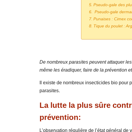
Pseudo-gale des plu
Pseudo-gale derman
Punaises : Cimex co
Tique du poulet : Ar
De nombreux parasites peuvent attaquer les pou
même les éradiquer, faire de la prévention et
Il existe de nombreux insecticides bio pour 
parasites.
La lutte la plus sûre cont
prévention:
L’observation régulière de l’état général de 