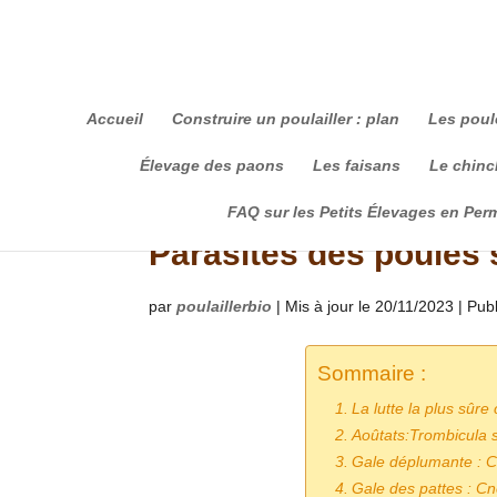
Accueil
Construire un poulailler : plan
Les poul
Élevage des paons
Les faisans
Le chinch
FAQ sur les Petits Élevages en Per
Parasites des poules 
par
poulaillerbio
|
Mis à jour le 20/11/2023 | Pub
Sommaire :
La lutte la plus sûre
Aoûtats:Trombicula s
Gale déplumante : 
Gale des pattes : C