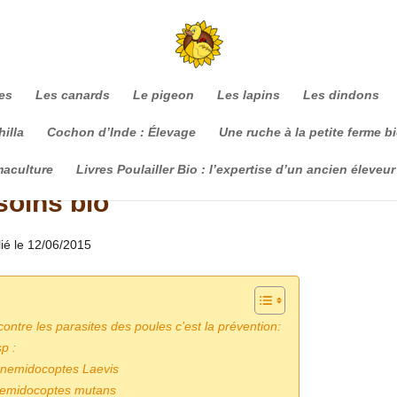
es
Les canards
Le pigeon
Les lapins
Les dindons
illa
Cochon d’Inde : Élevage
Une ruche à la petite ferme b
maculture
Livres Poulailler Bio : l’expertise d’un ancien éleveur
soins bio
lié le 12/06/2015
 contre les parasites des poules c’est la prévention:
p :
Cnemidocoptes Laevis
nemidocoptes mutans