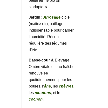
petite ferme bio on
s’adapte ☀️
Jardin :
Arrosage
ciblé
(matin/soir), paillage
indispensable pour garder
l’humidité. Récolte
régulière des légumes
d’été.
Basse-cour & Élevage :
Ombre vitale et eau fraîche
renouvelée
quotidiennement pour les
poules, l’
âne
, les
chèvres,
les
moutons
, et le
cochon
.