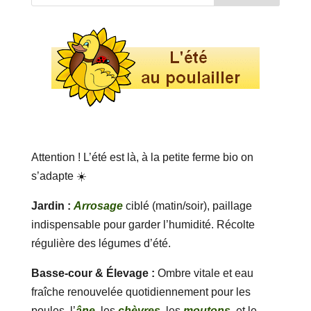
Attention ! L’été est là, à la petite ferme bio on
s’adapte ☀️
Jardin :
Arrosage
ciblé (matin/soir), paillage
indispensable pour garder l’humidité. Récolte
régulière des légumes d’été.
Basse-cour & Élevage :
Ombre vitale et eau
fraîche renouvelée quotidiennement pour les
poules, l’
âne
, les
chèvres,
les
moutons
, et le