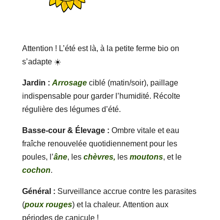
Attention ! L’été est là, à la petite ferme bio on
s’adapte ☀️
Jardin :
Arrosage
ciblé (matin/soir), paillage
indispensable pour garder l’humidité. Récolte
régulière des légumes d’été.
Basse-cour & Élevage :
Ombre vitale et eau
fraîche renouvelée quotidiennement pour les
poules, l’
âne
, les
chèvres,
les
moutons
, et le
cochon
.
Général :
Surveillance accrue contre les parasites
(
poux rouges
) et la chaleur. Attention aux
périodes de canicule !