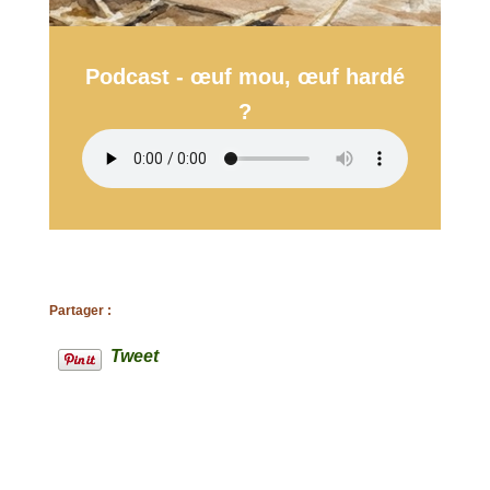
Podcast - œuf mou, œuf hardé
?
Partager :
Tweet