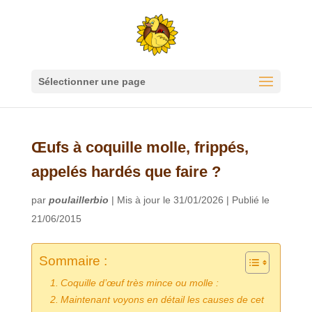
Sélectionner une page
Œufs à coquille molle, frippés,
appelés hardés que faire ?
par
poulaillerbio
|
Mis à jour le 31/01/2026 | Publié le
21/06/2015
Sommaire :
Coquille d’œuf très mince ou molle :
Maintenant voyons en détail les causes de cet