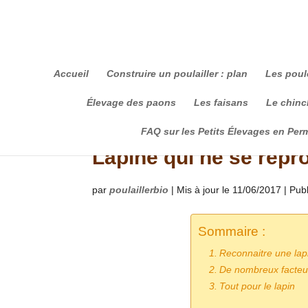
Accueil
Construire un poulailler : plan
Les poul
Élevage des paons
Les faisans
Le chinch
FAQ sur les Petits Élevages en Per
Lapine qui ne se repr
par
poulaillerbio
|
Mis à jour le 11/06/2017 | Pub
Sommaire :
Reconnaitre une lapi
De nombreux facteurs
Tout pour le lapin