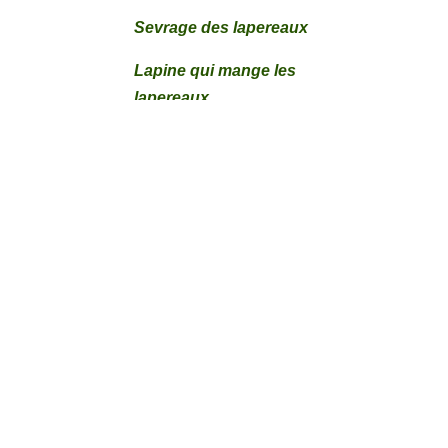
Sevrage des lapereaux
Lapine qui mange les
lapereaux
Reconnaitre le sexe des lapins
Quels légumes donner aux
lapins
Lapine qui ne se reproduit pas
Symptômes des maladies du
lapin
Mise bas des lapines
Coryza et coccidiose