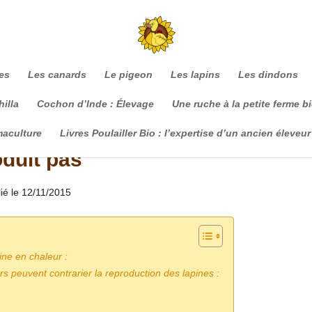
es
Les canards
Le pigeon
Les lapins
Les dindons
illa
Cochon d’Inde : Élevage
Une ruche à la petite ferme b
maculture
Livres Poulailler Bio : l’expertise d’un ancien éleveur
oduit pas
lié le 12/11/2015
ne en chaleur :
 peuvent contrarier la reproduction des lapines :