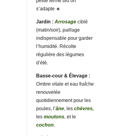
petite ferme bio on
s’adapte ☀️
Jardin :
Arrosage
ciblé
(matin/soir), paillage
indispensable pour garder
l’humidité. Récolte
régulière des légumes
d’été.
Basse-cour & Élevage :
Ombre vitale et eau fraîche
renouvelée
quotidiennement pour les
poules, l’
âne
, les
chèvres,
les
moutons
, et le
cochon
.