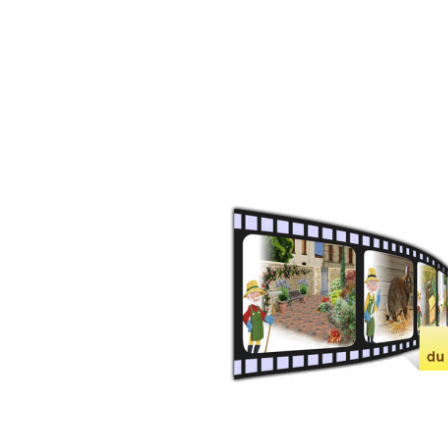
Reproduction des lapins
fermiers
La gale des oreilles
La météorisation
Rentabilité de l'élevage
Carottes fourragères pour les
lapins
L'herbe pour les lapins
Nourrir les lapereaux
orphelins
La bonne conduite d'un
élevage familial de lapin