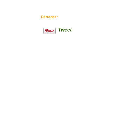
élevage familial de lapin
Partager :
Tweet