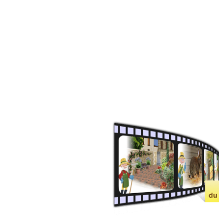
Coryza et coccidiose
Reproduction des lapins
fermiers
La gale des oreilles
La météorisation
Rentabilité de l'élevage
Carottes fourragères pour les
lapins
L'herbe pour les lapins
Nourrir les lapereaux
orphelins
La bonne conduite d'un