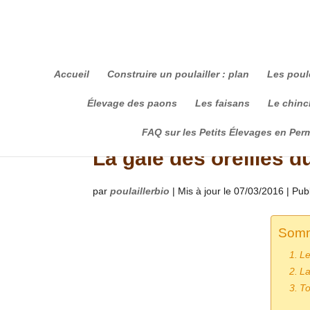
Accueil
Construire un poulailler : plan
Les poul
Élevage des paons
Les faisans
Le chinch
FAQ sur les Petits Élevages en Per
La gale des oreilles du
par
poulaillerbio
|
Mis à jour le 07/03/2016 | Pub
Somm
Le
La
To