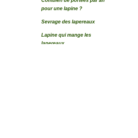
Combien de portées par an
pour une lapine ?
Sevrage des lapereaux
Lapine qui mange les
lapereaux
Reconnaitre le sexe des lapins
Quels légumes donner aux
lapins
Lapine qui ne se reproduit pas
Symptômes des maladies du
lapin
Mise bas des lapines