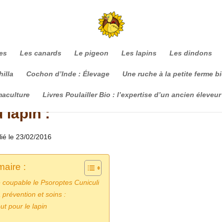
es
Les canards
Le pigeon
Les lapins
Les dindons
illa
Cochon d’Inde : Élevage
Une ruche à la petite ferme b
maculture
Livres Poulailler Bio : l’expertise d’un ancien éleveur
 lapin :
lié le 23/02/2016
aire :
 coupable le Psoroptes Cuniculi
 prévention et soins :
ut pour le lapin