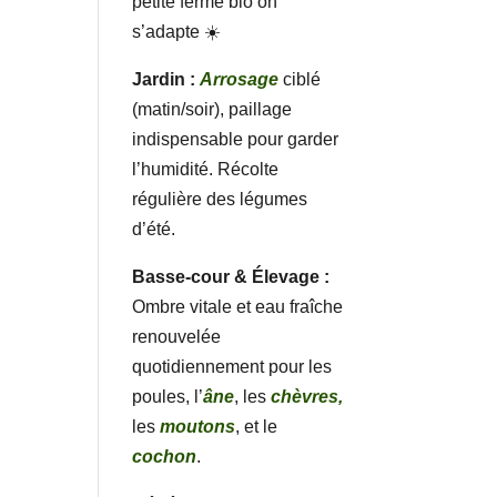
petite ferme bio on
s’adapte ☀️
Jardin :
Arrosage
ciblé
(matin/soir), paillage
indispensable pour garder
l’humidité. Récolte
régulière des légumes
d’été.
Basse-cour & Élevage :
Ombre vitale et eau fraîche
renouvelée
quotidiennement pour les
poules, l’
âne
, les
chèvres,
les
moutons
, et le
cochon
.