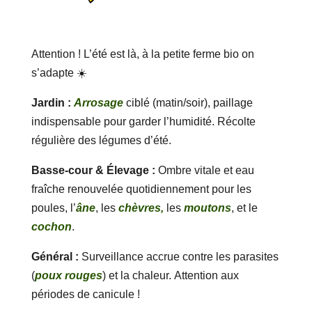
Attention ! L’été est là, à la petite ferme bio on
s’adapte ☀️
Jardin :
Arrosage
ciblé (matin/soir), paillage
indispensable pour garder l’humidité. Récolte
régulière des légumes d’été.
Basse-cour & Élevage :
Ombre vitale et eau
fraîche renouvelée quotidiennement pour les
poules, l’
âne
, les
chèvres,
les
moutons
, et le
cochon
.
Général :
Surveillance accrue contre les parasites
(
poux rouges
) et la chaleur. Attention aux
périodes de canicule !