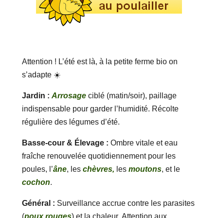
Attention ! L’été est là, à la petite ferme bio on
s’adapte ☀️
Jardin :
Arrosage
ciblé (matin/soir), paillage
indispensable pour garder l’humidité. Récolte
régulière des légumes d’été.
Basse-cour & Élevage :
Ombre vitale et eau
fraîche renouvelée quotidiennement pour les
poules, l’
âne
, les
chèvres,
les
moutons
, et le
cochon
.
Général :
Surveillance accrue contre les parasites
(
poux rouges
) et la chaleur. Attention aux