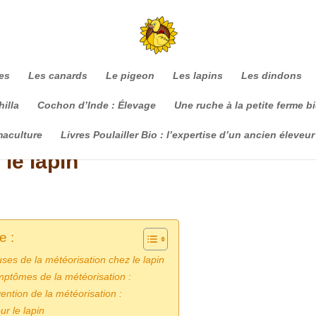
es
Les canards
Le pigeon
Les lapins
Les dindons
illa
Cochon d’Inde : Élevage
Une ruche à la petite ferme b
maculture
Livres Poulailler Bio : l’expertise d’un ancien éleveur
le lapin
e :
ses de la météorisation chez le lapin
ptômes de la météorisation :
ention de la météorisation :
ur le lapin