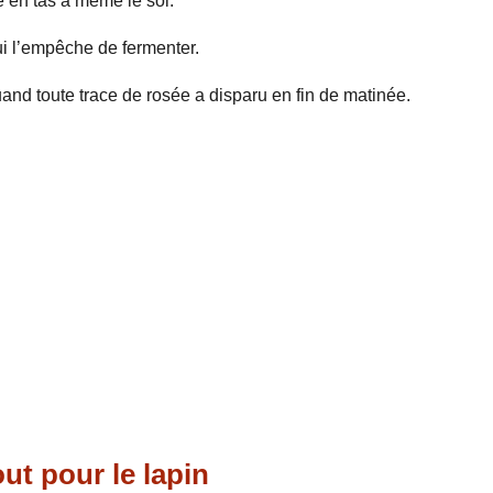
he en tas à même le sol.
ui l’empêche de fermenter.
and toute trace de rosée a disparu en fin de matinée.
ut pour le lapin