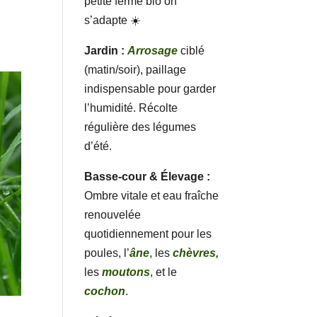
petite ferme bio on
s’adapte ☀️
Jardin :
Arrosage
ciblé
(matin/soir), paillage
indispensable pour garder
l’humidité. Récolte
régulière des légumes
d’été.
Basse-cour & Élevage :
Ombre vitale et eau fraîche
renouvelée
quotidiennement pour les
poules, l’
âne
, les
chèvres,
les
moutons
, et le
cochon
.