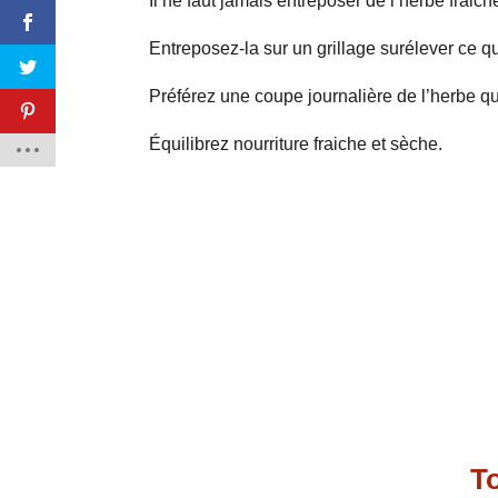
Il ne faut jamais entreposer de l’herbe fraic
Entreposez-la sur un grillage surélever ce q
Préférez une coupe journalière de l’herbe qu
Équilibrez nourriture fraiche et sèche.
To