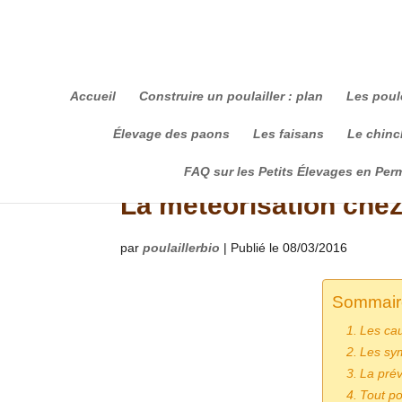
Accueil
Construire un poulailler : plan
Les poul
Élevage des paons
Les faisans
Le chinch
FAQ sur les Petits Élevages en Per
La météorisation chez 
par
poulaillerbio
|
Publié le 08/03/2016
Sommair
Les cau
Les sym
La prév
Tout po