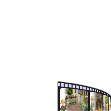
Mise bas des lapines
Coryza et coccidiose
Reproduction des lapins
fermiers
La gale des oreilles
La météorisation
Rentabilité de l'élevage
Carottes fourragères pour les
lapins
L'herbe pour les lapins
Nourrir les lapereaux