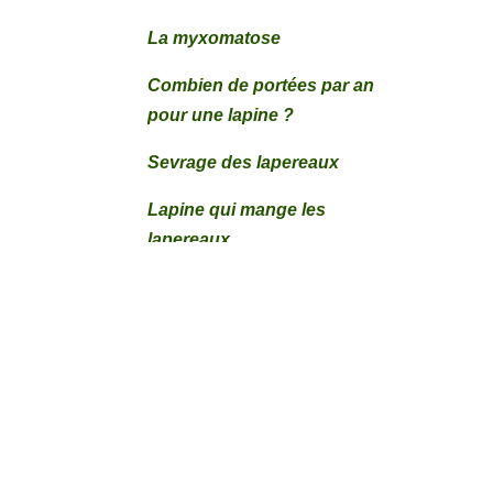
La myxomatose
Combien de portées par an
pour une lapine ?
Sevrage des lapereaux
Lapine qui mange les
lapereaux
Reconnaitre le sexe des lapins
Quels légumes donner aux
lapins
Lapine qui ne se reproduit pas
Symptômes des maladies du
lapin