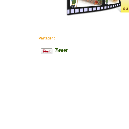
orphelins
La bonne conduite d'un
élevage familial de lapin
Partager :
Tweet