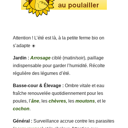
Attention ! L’été est là, à la petite ferme bio on
s’adapte ☀️
Jardin :
Arrosage
ciblé (matin/soir), paillage
indispensable pour garder l’humidité. Récolte
régulière des légumes d’été.
Basse-cour & Élevage :
Ombre vitale et eau
fraîche renouvelée quotidiennement pour les
poules, l’
âne
, les
chèvres,
les
moutons
, et le
cochon
.
Général :
Surveillance accrue contre les parasites