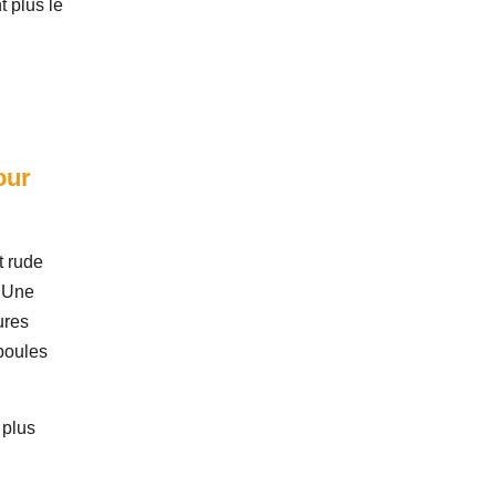
t plus le
our
t rude
. Une
ures
poules
 plus