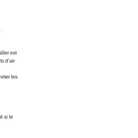
à
ller est
s d’air
viter les
 si le