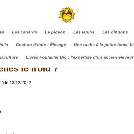
es
Les canards
Le pigeon
Les lapins
Les dindons
illa
Cochon d’Inde : Élevage
Une ruche à la petite ferme b
maculture
Livres Poulailler Bio : l’expertise d’un ancien éleveur
lles le froid ?
lié le 13/12/2022
s