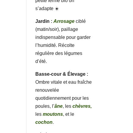
petite ferme bio on
s’adapte ☀️
Jardin :
Arrosage
ciblé
(matin/soir), paillage
indispensable pour garder
l’humidité. Récolte
régulière des légumes
d’été.
Basse-cour & Élevage :
Ombre vitale et eau fraîche
renouvelée
quotidiennement pour les
poules, l’
âne
, les
chèvres,
les
moutons
, et le
cochon
.