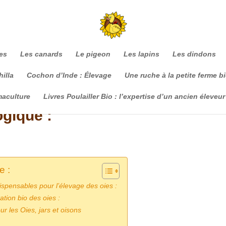
es
Les canards
Le pigeon
Les lapins
Les dindons
illa
Cochon d’Inde : Élevage
Une ruche à la petite ferme b
maculture
Livres Poulailler Bio : l’expertise d’un ancien éleveur
ogique :
e :
ispensables pour l’élevage des oies :
ation bio des oies :
ur les Oies, jars et oisons