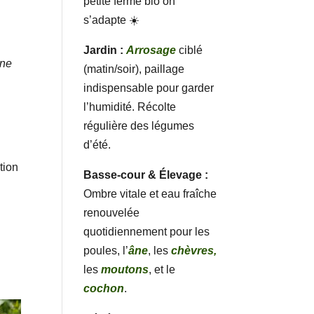
petite ferme bio on
s’adapte ☀️
Jardin :
Arrosage
ciblé
rne
(matin/soir), paillage
indispensable pour garder
l’humidité. Récolte
régulière des légumes
d’été.
tion
Basse-cour & Élevage :
Ombre vitale et eau fraîche
renouvelée
quotidiennement pour les
poules, l’
âne
, les
chèvres,
les
moutons
, et le
cochon
.