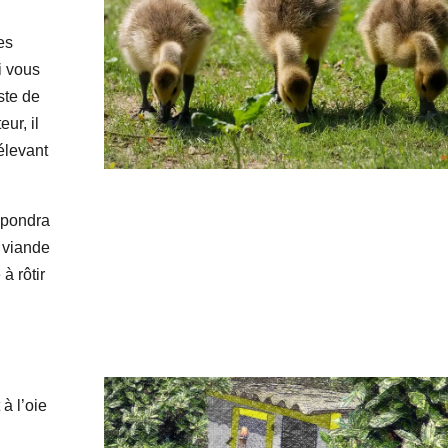
es
i vous
ste de
ur, il
élevant
spondra
 viande
à rôtir
à l’oie