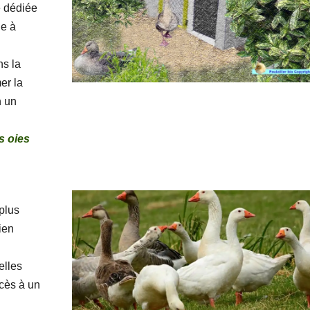
e dédiée
le à
ns la
mer la
n un
s oies
 plus
ien
elles
ccès à un