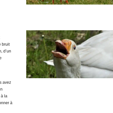
t
 bruit
n, d’un
e
us avez
in
 à la
onner à