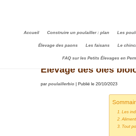
Accueil
Construire un poulailler : plan
Les poul
Élevage des paons
Les faisans
Le chinch
FAQ sur les Petits Élevages en Per
Élevage des oies biol
par
poulaillerbio
|
Publié le 20/10/2023
Sommair
Les ind
Aliment
Tout po