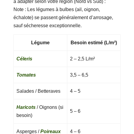
à adapter selon votre région (Nord vs Sud) :
Note : Les légumes à bulbes (ail, oignon,
échalote) se passent généralement d’arrosage,
sauf sécheresse exceptionnelle.
Légume
Besoin estimé (L/m²)
Céleris
2 – 2,5 L/m²
Tomates
3,5 – 6,5
Salades / Betteraves
4 – 5
Haricots
/ Oignons (si
5 – 6
besoin)
Asperges /
Poireaux
4 – 6