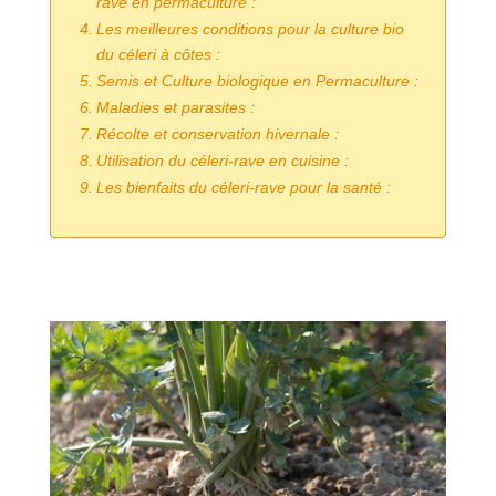
rave en permaculture :
Les meilleures conditions pour la culture bio
du céleri à côtes :
Semis et Culture biologique en Permaculture :
Maladies et parasites :
Récolte et conservation hivernale :
Utilisation du céleri-rave en cuisine :
Les bienfaits du céleri-rave pour la santé :