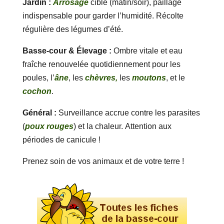
Jardin :
Arrosage
ciblé (matin/soir), paillage
indispensable pour garder l’humidité. Récolte
régulière des légumes d’été.
Basse-cour & Élevage :
Ombre vitale et eau
fraîche renouvelée quotidiennement pour les
poules, l’
âne
, les
chèvres,
les
moutons
, et le
cochon
.
Général :
Surveillance accrue contre les parasites
(
poux rouges
) et la chaleur. Attention aux
périodes de canicule !
Prenez soin de vos animaux et de votre terre !