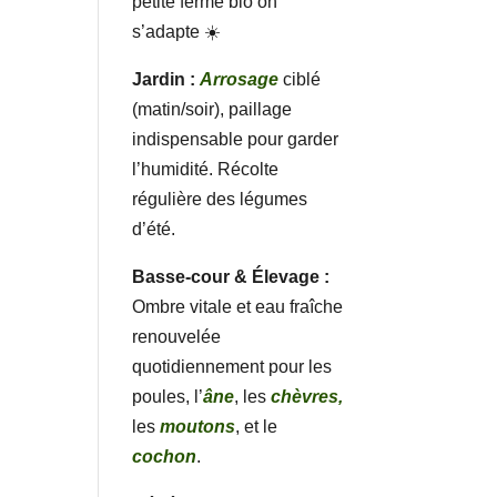
petite ferme bio on
s’adapte ☀️
Jardin :
Arrosage
ciblé
(matin/soir), paillage
indispensable pour garder
l’humidité. Récolte
régulière des légumes
d’été.
Basse-cour & Élevage :
Ombre vitale et eau fraîche
renouvelée
quotidiennement pour les
poules, l’
âne
, les
chèvres,
les
moutons
, et le
cochon
.