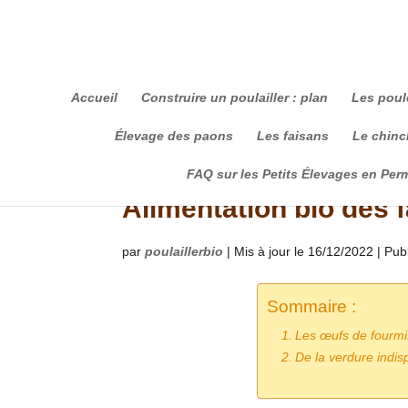
Accueil
Construire un poulailler : plan
Les poul
Élevage des paons
Les faisans
Le chinch
FAQ sur les Petits Élevages en Per
Alimentation bio des 
par
poulaillerbio
|
Mis à jour le 16/12/2022 | Pub
Sommaire :
Les œufs de fourmis
De la verdure indis