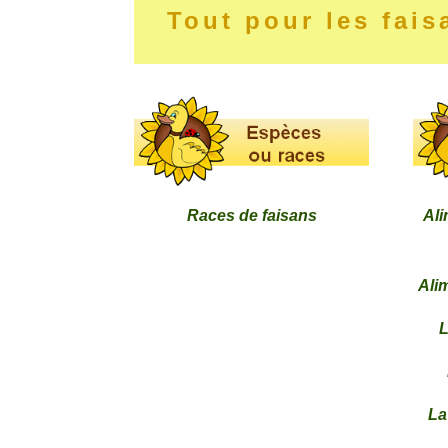
Tout pour les fais
Races de faisans
Ali
Ali
L
La