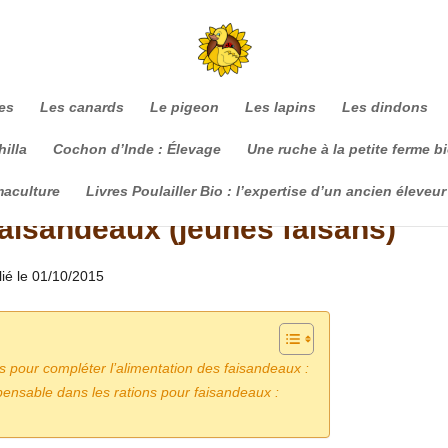
es
Les canards
Le pigeon
Les lapins
Les dindons
illa
Cochon d’Inde : Élevage
Une ruche à la petite ferme b
maculture
Livres Poulailler Bio : l’expertise d’un ancien éleveur
faisandeaux (jeunes faisans)
lié le 01/10/2015
 pour compléter l’alimentation des faisandeaux :
pensable dans les rations pour faisandeaux :