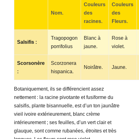
Couleurs
Couleurs
Nom.
des
des
racines.
Fleurs.
Tragopogon
Blanc à
Rose à
Salsifis :
porrifolius
jaune.
violet.
Scorsonère
Scorzonera
Noirâtre.
Jaune.
:
hispanica.
Botaniquement, ils se différencient assez
nettement : la racine pivotante et fusiforme du
salsifis, plante bisannuelle, est d’un ton jaunâtre
vieil ivoire extérieurement, blanc crème
intérieurement ; ses feuilles, d’un vert clair et
glauque, sont comme rubanées, étroites et très