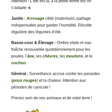
Attention ! L’été est là, à la petite ferme bio on
s’adapte ☀️
Jardin :
Arrosage
ciblé (matin/soir), paillage
indispensable pour garder l’humidité. Récolte
régulière des légumes d’été.
Basse-cour & Élevage :
Ombre vitale et eau
fraîche renouvelée quotidiennement pour les
poules, l’
âne
, les
chèvres,
les
moutons
, et le
cochon
.
Général :
Surveillance accrue contre les parasites
(
poux rouges
) et la chaleur. Attention aux
périodes de canicule !
Prenez soin de vos animaux et de votre terre !