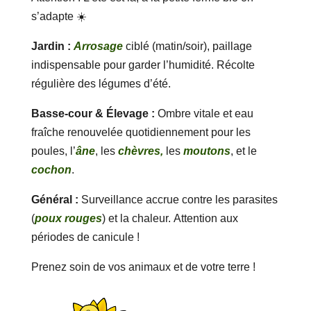
s’adapte ☀️
Jardin :
Arrosage
ciblé (matin/soir), paillage
indispensable pour garder l’humidité. Récolte
régulière des légumes d’été.
Basse-cour & Élevage :
Ombre vitale et eau
fraîche renouvelée quotidiennement pour les
poules, l’
âne
, les
chèvres,
les
moutons
, et le
cochon
.
Général :
Surveillance accrue contre les parasites
(
poux rouges
) et la chaleur. Attention aux
périodes de canicule !
Prenez soin de vos animaux et de votre terre !