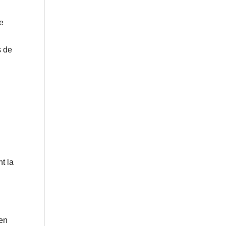
te
s de
t la
ien