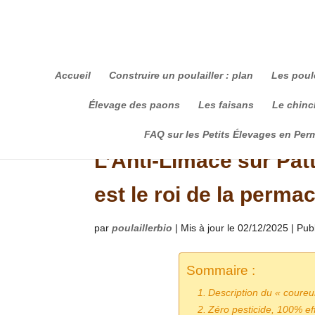
Accueil
Construire un poulailler : plan
Les poul
Élevage des paons
Les faisans
Le chinch
FAQ sur les Petits Élevages en Per
L’Anti-Limace sur Pat
est le roi de la perma
par
poulaillerbio
|
Mis à jour le 02/12/2025 | Pub
Sommaire :
Description du « coureu
Zéro pesticide, 100% eff