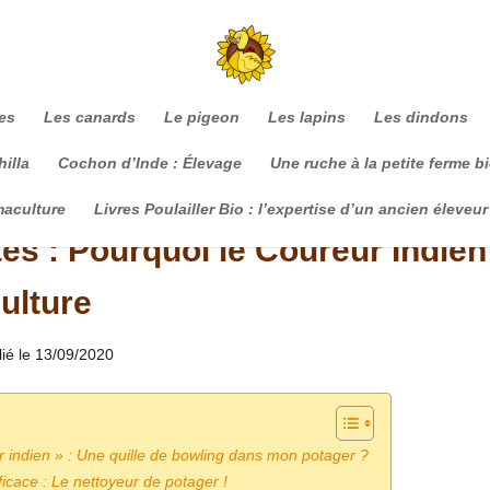
es
Les canards
Le pigeon
Les lapins
Les dindons
illa
Cochon d’Inde : Élevage
Une ruche à la petite ferme b
maculture
Livres Poulailler Bio : l’expertise d’un ancien éleveur
tes : Pourquoi le Coureur Indien
culture
lié le 13/09/2020
r indien » : Une quille de bowling dans mon potager ?
icace : Le nettoyeur de potager !