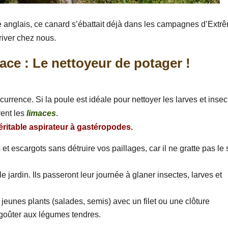
e anglais, ce canard s’ébattait déjà dans les campagnes d’Extr
river chez nous.
cace : Le nettoyeur de potager !
currence. Si la poule est idéale pour nettoyer les larves et insec
vent les
limaces
.
éritable aspirateur à gastéropodes.
et escargots sans détruire vos paillages, car il ne gratte pas le 
e jardin. Ils passeront leur journée à glaner insectes, larves et
eunes plants (salades, semis) avec un filet ou une clôture
e goûter aux légumes tendres.