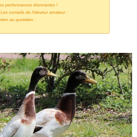
es performances étonnantes !
Les conseils de l’éleveur amateur :
etien au quotidien :