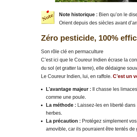
Note historique :
Bien qu’on le dis
Orient depuis des siècles avant d’ar
Zéro pesticide, 100% effi
Son rôle clé en permaculture
C’est ici que le Coureur Indien écrase la con
du sol (et gratter la terre), elle dédaigne sou
Le Coureur Indien, lui, en raffole.
C’est un v
L’avantage majeur :
Il chasse les limaces 
comme une poule.
La méthode :
Laissez-les en liberté dans l
herbes.
La précaution :
Protégez simplement vos j
amovible, car ils pourraient être tentés d