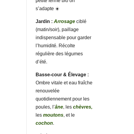
petite ferme bio on
s’adapte ☀️
Jardin :
Arrosage
ciblé
(matin/soir), paillage
indispensable pour garder
l’humidité. Récolte
régulière des légumes
d’été.
Basse-cour & Élevage :
Ombre vitale et eau fraîche
renouvelée
quotidiennement pour les
poules, l’
âne
, les
chèvres,
les
moutons
, et le
cochon
.