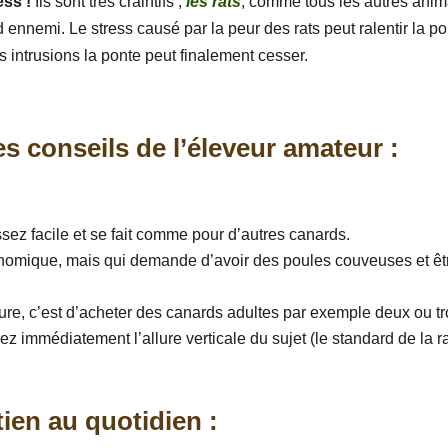
ess !
Ils sont très craintifs ;
les rats
, comme tous les autres ani
d ennemi. Le stress causé par la peur des rats peut ralentir la p
es intrusions la ponte peut finalement cesser.
s conseils de l’éleveur amateur :
sez facile et se fait comme pour d’autres canards.
nomique, mais qui demande d’avoir des poules couveuses et êt
eure, c’est d’acheter des canards adultes par exemple deux ou tr
z immédiatement l’allure verticale du sujet (le standard de la r
.
tien au quotidien :