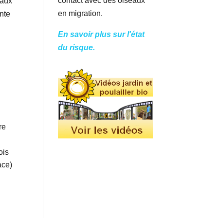
contact avec des oiseaux
maux
en migration.
onte
En savoir plus sur l'état
du risque.
re
ois
ace)