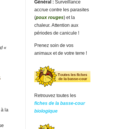
Général :
Surveillance
accrue contre les parasites
(
poux rouges
) et la
chaleur. Attention aux
périodes de canicule !
Prenez soin de vos
rd «
animaux et de votre terre !
s
Retrouvez toutes les
fiches de la basse-cour
 à la
biologique
se