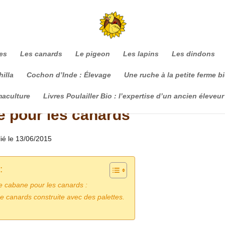
es
Les canards
Le pigeon
Les lapins
Les dindons
illa
Cochon d’Inde : Élevage
Une ruche à la petite ferme b
maculture
Livres Poulailler Bio : l’expertise d’un ancien éleveur
e pour les canards
lié le 13/06/2015
:
 cabane pour les canards :
 canards construite avec des palettes.