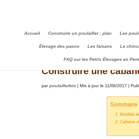
Accueil
Construire un poulailler : plan
Les poul
Élevage des paons
Les faisans
Le chinch
FAQ sur les Petits Élevages en Per
Construire une caban
par
poulaillerbio
|
Mis à jour le 11/06/2017 | Pub
Sommaire 
Modèle de
Cabane de