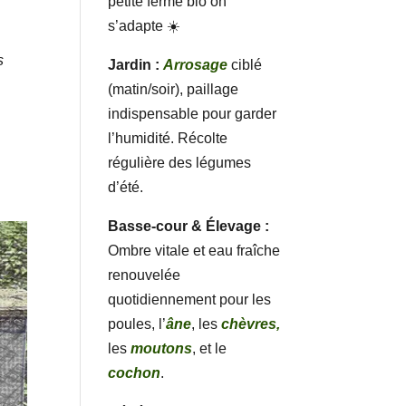
petite ferme bio on
s’adapte ☀️
s
Jardin :
Arrosage
ciblé
(matin/soir), paillage
indispensable pour garder
l’humidité. Récolte
régulière des légumes
d’été.
Basse-cour & Élevage :
Ombre vitale et eau fraîche
renouvelée
quotidiennement pour les
poules, l’
âne
, les
chèvres,
les
moutons
, et le
cochon
.