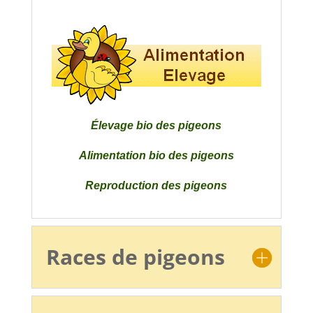
Élevage bio des pigeons
Alimentation bio des pigeons
Reproduction des pigeons
Élevage des pigeonneaux
Maladies des pigeons
Races de pigeons
Reconnaitre le sexe des pigeons
Jeunes pigeons qui tombent du nid.