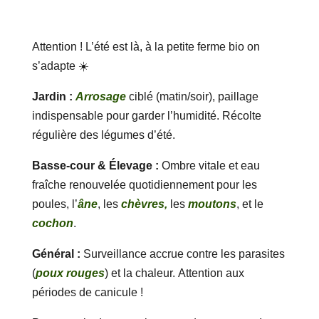
Attention ! L’été est là, à la petite ferme bio on
s’adapte ☀️
Jardin :
Arrosage
ciblé (matin/soir), paillage
indispensable pour garder l’humidité. Récolte
régulière des légumes d’été.
Basse-cour & Élevage :
Ombre vitale et eau
fraîche renouvelée quotidiennement pour les
poules, l’
âne
, les
chèvres,
les
moutons
, et le
cochon
.
Général :
Surveillance accrue contre les parasites
(
poux rouges
) et la chaleur. Attention aux
périodes de canicule !