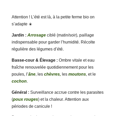
Attention ! L’été est là, à la petite ferme bio on
s’adapte ☀️
Jardin :
Arrosage
ciblé (matin/soir), paillage
indispensable pour garder l’humidité. Récolte
régulière des légumes d’été.
Basse-cour & Élevage :
Ombre vitale et eau
fraîche renouvelée quotidiennement pour les
poules, l’
âne
, les
chèvres,
les
moutons
, et le
cochon
.
Général :
Surveillance accrue contre les parasites
(
poux rouges
) et la chaleur. Attention aux
périodes de canicule !