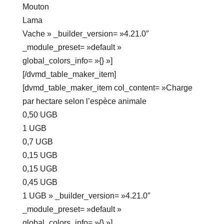
Mouton
Lama
Vache » _builder_version= »4.21.0″
_module_preset= »default »
global_colors_info= »{} »]
[/dvmd_table_maker_item]
[dvmd_table_maker_item col_content= »Charge
par hectare selon l’espèce animale
0,50 UGB
1 UGB
0,7 UGB
0,15 UGB
0,15 UGB
0,45 UGB
1 UGB » _builder_version= »4.21.0″
_module_preset= »default »
global_colors_info= »{} »]