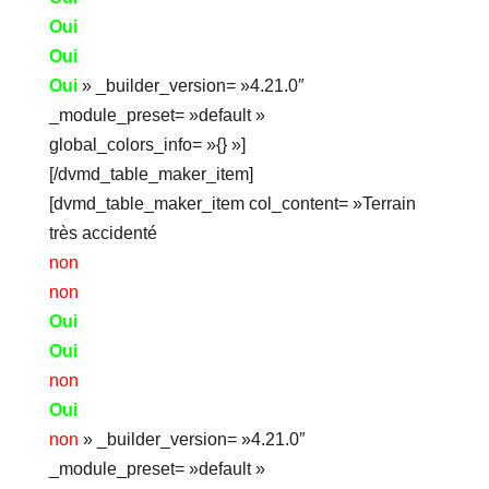
Oui
Oui
Oui
» _builder_version= »4.21.0″
_module_preset= »default »
global_colors_info= »{} »]
[/dvmd_table_maker_item]
[dvmd_table_maker_item col_content= »Terrain
très accidenté
non
non
Oui
Oui
non
Oui
non
» _builder_version= »4.21.0″
_module_preset= »default »