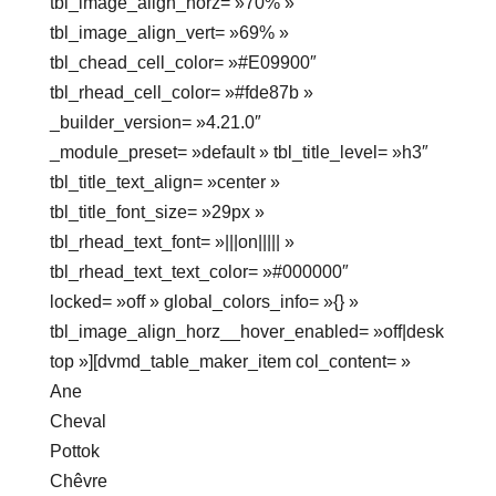
tbl_image_align_horz= »70% »
tbl_image_align_vert= »69% »
tbl_chead_cell_color= »#E09900″
tbl_rhead_cell_color= »#fde87b »
_builder_version= »4.21.0″
_module_preset= »default » tbl_title_level= »h3″
tbl_title_text_align= »center »
tbl_title_font_size= »29px »
tbl_rhead_text_font= »|||on||||| »
tbl_rhead_text_text_color= »#000000″
locked= »off » global_colors_info= »{} »
tbl_image_align_horz__hover_enabled= »off|desk
top »][dvmd_table_maker_item col_content= »
Ane
Cheval
Pottok
Chêvre