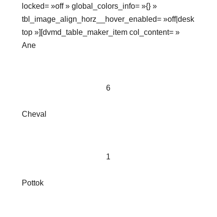
locked= »off » global_colors_info= »{} »
tbl_image_align_horz__hover_enabled= »off|desk
top »][dvmd_table_maker_item col_content= »
Ane
6
Cheval
1
Pottok