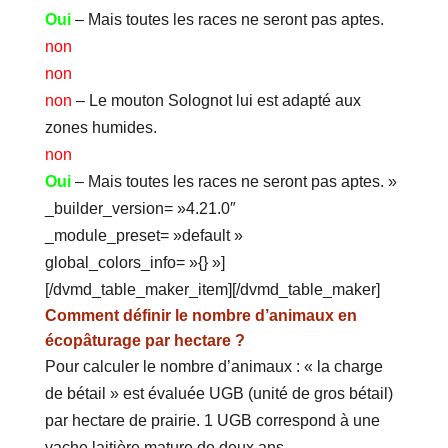
Oui
– Mais toutes les races ne seront pas aptes.
non
non
non
– Le mouton Solognot lui est adapté aux
zones humides.
non
Oui
– Mais toutes les races ne seront pas aptes. »
_builder_version= »4.21.0″
_module_preset= »default »
global_colors_info= »{} »]
[/dvmd_table_maker_item][/dvmd_table_maker]
Comment définir le nombre d’animaux en
écopâturage par hectare ?
Pour calculer le nombre d’animaux : « la charge
de bétail » est évaluée UGB (unité de gros bétail)
par hectare de prairie. 1 UGB correspond à une
vache laitière mature de deux ans.