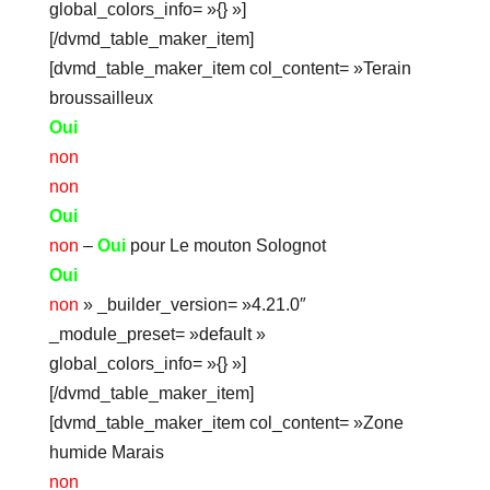
global_colors_info= »{} »]
[/dvmd_table_maker_item]
[dvmd_table_maker_item col_content= »Terain
broussailleux
Oui
non
non
Oui
non
–
Oui
pour Le mouton Solognot
Oui
non
» _builder_version= »4.21.0″
_module_preset= »default »
global_colors_info= »{} »]
[/dvmd_table_maker_item]
[dvmd_table_maker_item col_content= »Zone
humide Marais
non