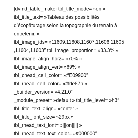
[dvmd_table_maker tbl_title_mode= »on »
tbl_title_text= »Tableau des possibilités
d’écopâturage selon la topographie du terrain à
entretenir. »
tbl_image_ids= »11609,11608,11607,11606,11605
,11604,11603″ tbl_image_proportion= »33.3% »
tbl_image_align_horz= »70% »
tbl_image_align_vert= »69% »
tbl_chead_cell_color= »#E09900″
tbl_rhead_cell_color= »#fde87b »
_builder_version= »4.21.0″
_module_preset= »default » tbl_title_level= »h3″
tbl_title_text_align= »center »
tbl_title_font_size= »29px »
tbl_rhead_text_font= »|||on||||| »
tbl_rhead_text_text_color= »#000000″