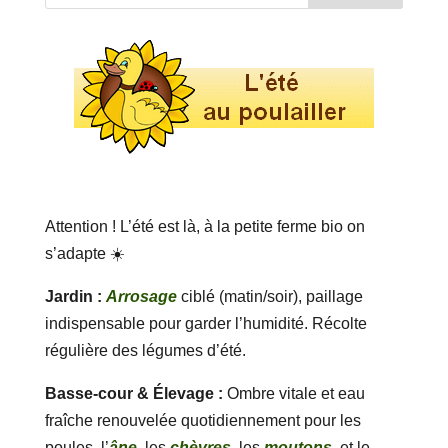
Attention ! L’été est là, à la petite ferme bio on
s’adapte ☀️
Jardin :
Arrosage
ciblé (matin/soir), paillage
indispensable pour garder l’humidité. Récolte
régulière des légumes d’été.
Basse-cour & Élevage :
Ombre vitale et eau
fraîche renouvelée quotidiennement pour les
poules, l’
âne
, les
chèvres,
les
moutons
, et le