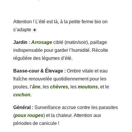
Attention ! L’été est là, à la petite ferme bio on
s’adapte ☀️
Jardin :
Arrosage
ciblé (matin/soir), paillage
indispensable pour garder l’humidité. Récolte
régulière des légumes d’été.
Basse-cour & Élevage :
Ombre vitale et eau
fraîche renouvelée quotidiennement pour les
poules, l’
âne
, les
chèvres,
les
moutons
, et le
cochon
.
Général :
Surveillance accrue contre les parasites
(
poux rouges
) et la chaleur. Attention aux
périodes de canicule !