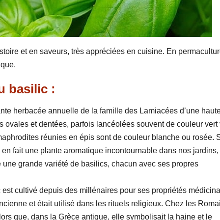
istoire et en saveurs, très appréciées en cuisine. En permacultur
ique.
 basilic :
ante herbacée annuelle de la famille des Lamiacées d’une haut
 ovales et dentées, parfois lancéolées souvent de couleur vert v
ermaphrodites réunies en épis sont de couleur blanche ou rosée.
, en fait une plante aromatique incontournable dans nos jardins,
e une grande variété de basilics, chacun avec ses propres
lic est cultivé depuis des millénaires pour ses propriétés médicin
ncienne et était utilisé dans les rituels religieux. Chez les Roma
ors que, dans la Grèce antique, elle symbolisait la haine et le