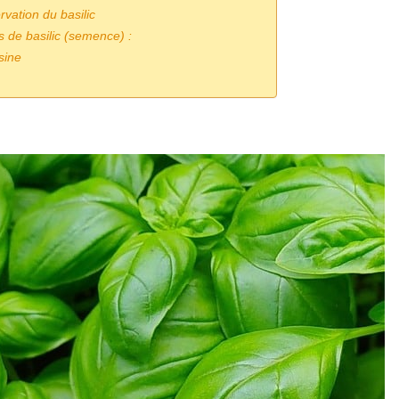
rvation du basilic
s de basilic (semence) :
isine