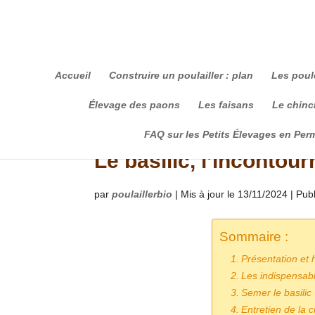
Accueil
Construire un poulailler : plan
Les poul
Élevage des paons
Les faisans
Le chinch
FAQ sur les Petits Élevages en Per
Le basilic, l’incontou
par
poulaillerbio
|
Mis à jour le 13/11/2024 | Pub
Sommaire :
Présentation et h
Les indispensabl
Semer le basilic
Entretien de la c