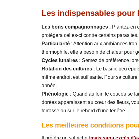
Les indispensables pour l
Les bons compagnonnages :
Plantez-en e
protégera celles-ci contre certains parasites.
Particularité
: Attention aux ambiances trop 
thermophile, elle a besoin de chaleur pour g
Cycles lunaires :
Semez de préférence lors
Rotation des cultures :
Le basilic peu épui
même endroit est suffisante. Pour sa culture
année.
Phénologie :
Quand au loin le coucou se fai
dorées apparaissent au cœur des fleurs, vous
terrasse ou sur le rebord d’une fenêtre.
Les meilleures conditions pour 
Il préfère un sol riche (
mais sans excès d’az