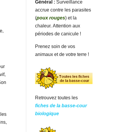
Général :
Surveillance
accrue contre les parasites
(
poux rouges
) et la
chaleur. Attention aux
e,
périodes de canicule !
Prenez soin de vos
animaux et de votre terre !
eur
if,
 Son
Retrouvez toutes les
fiches de la basse-cour
biologique
ales
ins,