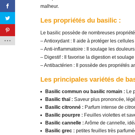
malheur.
Les propriétés du basilic :
Le basilic possède de nombreuses propriétés
– Antioxydant : Il aide à protéger les cellul
– Anti-inflammatoire : Il soulage les douleurs
– Digestif : Il favorise la digestion et soula
– Antibactérien : Il possède des propriétés a
Les principales variétés de basi
Basilic commun ou basilic romain :
Le 
Basilic thaï :
Saveur plus prononcée, légèr
Basilic citronné :
Parfum intense de citron
Basilic pourpre :
Feuilles violettes et sa
Basilic cannelle :
Arôme de cannelle, idéa
Basilic grec :
petites feuilles très parfumé