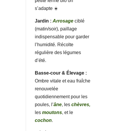
petite ferme bio on
s’adapte ☀️
Jardin :
Arrosage
ciblé
(matin/soir), paillage
indispensable pour garder
l’humidité. Récolte
régulière des légumes
d’été.
Basse-cour & Élevage :
Ombre vitale et eau fraîche
renouvelée
quotidiennement pour les
poules, l’
âne
, les
chèvres,
les
moutons
, et le
cochon
.