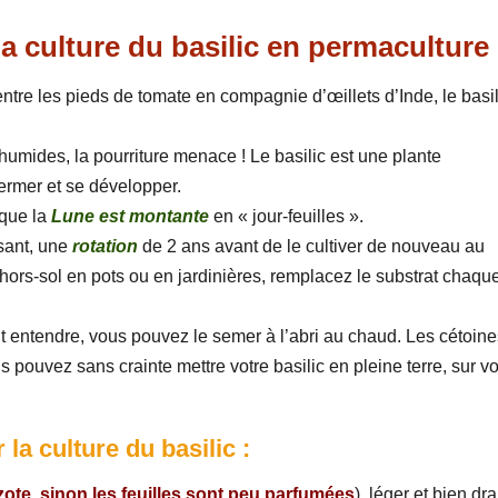
a culture du basilic en permaculture 
ntre les pieds de tomate en compagnie d’œillets d’Inde, le basil
humides, la pourriture menace ! Le basilic est une plante
ermer et se développer.
que la
Lune est montante
en « jour-feuilles ».
sant, une
rotation
de 2 ans avant de le cultiver de nouveau au
 hors-sol en pots ou en jardinières, remplacez le substrat chaqu
t entendre, vous pouvez le semer à l’abri au chaud. Les cétoin
 pouvez sans crainte mettre votre basilic en pleine terre, sur vo
la culture du basilic :
ote, sinon les feuilles sont peu parfumées
), léger et bien dra