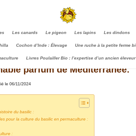
es
Les canards
Le pigeon
Les lapins
Les dindons
illa
Cochon d’Inde : Élevage
Une ruche à la petite ferme b
maculture
Livres Poulailler Bio : l’expertise d’un ancien éleveur
rnable parfum de Méditerranée.
lié le 06/11/2024
istoire du basilic :
es pour la culture du basilic en permaculture :
ulture :