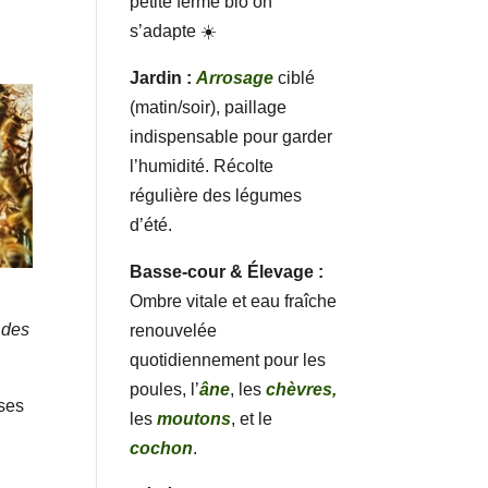
petite ferme bio on
s’adapte ☀️
Jardin :
Arrosage
ciblé
(matin/soir), paillage
indispensable pour garder
l’humidité. Récolte
régulière des légumes
d’été.
Basse-cour & Élevage :
Ombre vitale et eau fraîche
 des
renouvelée
quotidiennement pour les
poules, l’
âne
, les
chèvres,
 ses
les
moutons
, et le
cochon
.