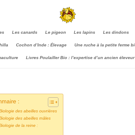
es
Les canards
Le pigeon
Les lapins
Les dindons
illa
Cochon d’Inde : Élevage
Une ruche à la petite ferme b
maculture
Livres Poulailler Bio : l’expertise d’un ancien éleveur
maire :
Biologie des abeilles ouvrières
Biologie des abeilles mâles
Biologie de la reine :