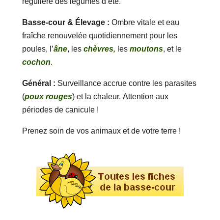
régulière des légumes d’été.
Basse-cour & Élevage :
Ombre vitale et eau
fraîche renouvelée quotidiennement pour les
poules, l’
âne
, les
chèvres,
les
moutons
, et le
cochon
.
Général :
Surveillance accrue contre les parasites
(
poux rouges
) et la chaleur. Attention aux
périodes de canicule !
Prenez soin de vos animaux et de votre terre !