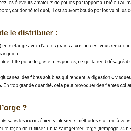
chez les éleveurs amateurs de poules par rapport au blé ou au m
éparer, car donné tel quel, il est souvent boudé par les volailles d
de le distribuer :
ée) en mélange avec d’autres grains à vos poules, vous remarque
 mangeoire.
ointue. Elle pique le gosier des poules, ce qui la rend désagréab
-glucanes, des fibres solubles qui rendent la digestion « visque
le. En trop grande quantité, cela peut provoquer des fientes colla
l’orge ?
nts sans les inconvénients, plusieurs méthodes s’offrent à vous 
ure façon de l’utiliser. En faisant germer l’orge (trempage 24 h 