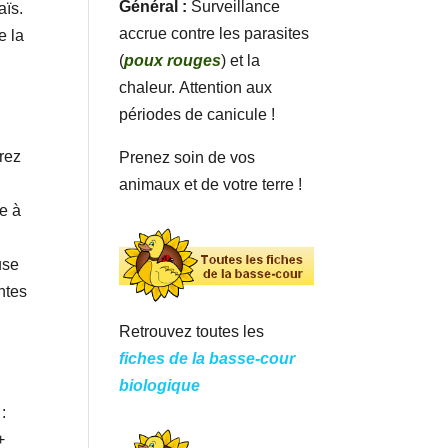
Général :
Surveillance
aïs.
accrue contre les parasites
e la
(
poux rouges
) et la
chaleur. Attention aux
périodes de canicule !
rez
Prenez soin de vos
animaux et de votre terre !
le à
use
ntes
Retrouvez toutes les
fiches de la basse-cour
biologique
:
+