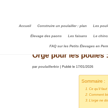
Accueil
Construire un poulailler : plan
Les poul
Élevage des paons
Les faisans
Le chinch
FAQ sur les Petits Élevages en Per
Orge pour les poules :
par
poulaillerbio
|
Publié le 17/01/2026
Sommaire :
Ce qu’il faut
Comment bien
L’orge ne doi