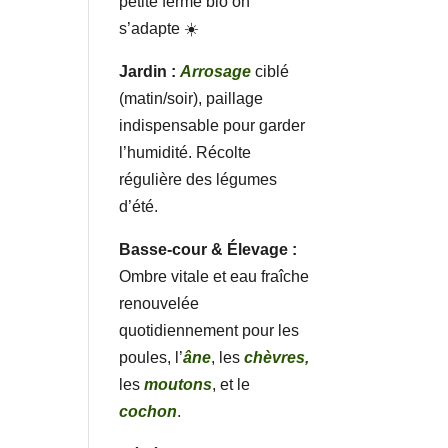
petite ferme bio on
s’adapte ☀️
Jardin :
Arrosage
ciblé
(matin/soir), paillage
indispensable pour garder
l’humidité. Récolte
régulière des légumes
d’été.
Basse-cour & Élevage :
Ombre vitale et eau fraîche
renouvelée
quotidiennement pour les
poules, l’
âne
, les
chèvres,
les
moutons
, et le
cochon
.