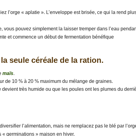
ez l’orge « aplatie ». L’enveloppe est brisée, ce qui la rend plu
re, vous pouvez simplement la laisser tremper dans l’eau penda
uante et commence un début de fermentation bénéfique
la seule céréale de la ration.
e
maïs
.
eur de 10 % à 20 % maximum du mélange de graines.
ère devient très humide ou que les poules ont les plumes du derri
ersifier l’alimentation, mais ne remplacez pas le blé par l’org
des « germinations » maison en hiver.