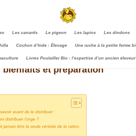
es
Les canards
Le pigeon
Les lapins
Les dindons
illa
Cochon d’Inde : Élevage
Une ruche à la petite ferme b
maculture
Livres Poulailler Bio : l’expertise d’un ancien éleveur
 bienfaits et préparation
 savoir avant de le distribuer :
 distribuer l’orge ?
t jamais être la seule céréale de la ration.