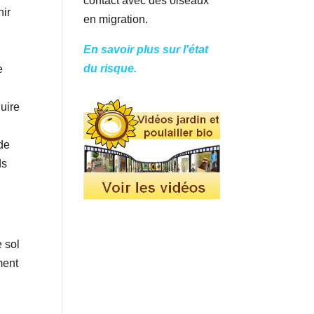
contact avec des oiseaux
nir
en migration.
En savoir plus sur l'état
du risque.
e
duire
 de
ds
e sol
ment