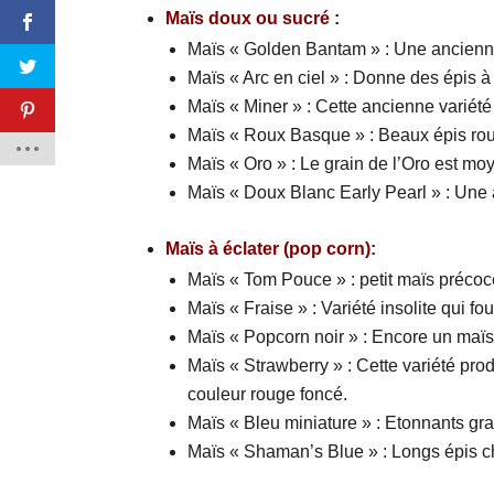
Maïs doux ou sucré
:
Maïs « Golden Bantam » : Une ancienne 
Maïs « Arc en ciel » : Donne des épis à
Maïs « Miner » : Cette ancienne variété
Maïs « Roux Basque » : Beaux épis rou
Maïs « Oro » : Le grain de l’Oro est moy
Maïs « Doux Blanc Early Pearl » : Une
Maïs à éclater (pop corn):
Maïs « Tom Pouce » : petit maïs précoc
Maïs « Fraise » : Variété insolite qui fo
Maïs « Popcorn noir » : Encore un maïs 
Maïs « Strawberry » : Cette variété prod
couleur rouge foncé.
Maïs « Bleu miniature » : Etonnants gra
Maïs « Shaman’s Blue » : Longs épis ch