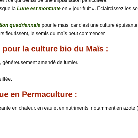
 vent ce qui demande une implantation particulière.
rsque la
Lune est montante
en « jour-fruit ». Éclaircissez les s
tion quadriennale
pour le maïs, car c’est une culture épuisante
ers fleurissent, le semis du maïs peut commencer.
 pour la culture bio du Maïs :
tile, généreusement amendé de fumier.
illée.
que en Permaculture :
ante en chaleur, en eau et en nutriments, notamment en azote (