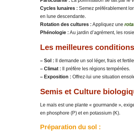
Particularité :
La pollinisation se fait par le
Cycles lunaires :
Semez préférablement lo
en lune descendante.
Rotation des cultures :
Appliquez une
rota
Phénologie :
Au jardin d’agrément, les rosi
Les meilleures conditions
– Sol :
Il demande un sol léger, frais et fer
– Climat :
Il préfère les régions tempérées.
– Exposition :
Offrez-lui une situation ensole
Semis et Culture biologi
Le maïs est une plante « gourmande », exige
en phosphore (P) et en potassium (K).
Préparation du sol :