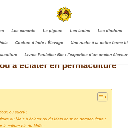
es
Les canards
Le pigeon
Les lapins
Les dindons
illa
Cochon d’Inde : Élevage
Une ruche à la petite ferme b
maculture
Livres Poulailler Bio : l’expertise d’un ancien éleveur
ou à éclater en permaculture
doux ou sucré :
ulture du Maïs à éclater ou du Maïs doux en permaculture :
r la culture bio du Maïs :