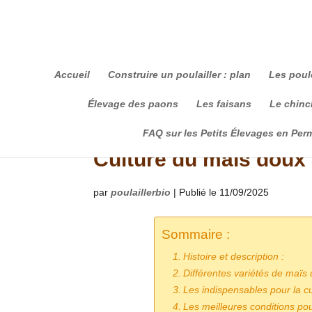
Accueil
Construire un poulailler : plan
Les poul
Élevage des paons
Les faisans
Le chinch
FAQ sur les Petits Élevages en Per
Culture du maïs doux 
par
poulaillerbio
|
Publié le 11/09/2025
Sommaire :
Histoire et description :
Différentes variétés de maïs 
Les indispensables pour la c
Les meilleures conditions pou