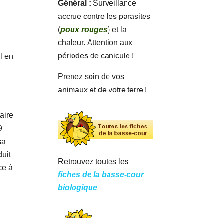
Général :
Surveillance
accrue contre les parasites
(
poux rouges
) et la
chaleur. Attention aux
périodes de canicule !
l en
Prenez soin de vos
animaux et de votre terre !
aire
9
sa
duit
Retrouvez toutes les
ce à
fiches de la basse-cour
biologique