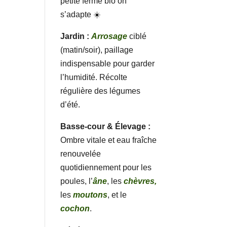
petite ferme bio on
s’adapte ☀️
Jardin :
Arrosage
ciblé
(matin/soir), paillage
indispensable pour garder
l’humidité. Récolte
régulière des légumes
d’été.
Basse-cour & Élevage :
Ombre vitale et eau fraîche
renouvelée
quotidiennement pour les
poules, l’
âne
, les
chèvres,
les
moutons
, et le
cochon
.