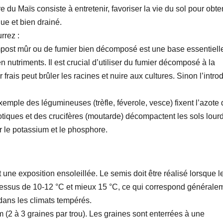
re du Maïs consiste à entretenir, favoriser la vie du sol pour obte
ue et bien drainé.
rrez :
compost mûr ou de fumier bien décomposé est une base essentiell
n nutriments. Il est crucial d’utiliser du fumier décomposé à la
 frais peut brûler les racines et nuire aux cultures. Sinon l’intro
xemple des légumineuses (trèfle, féverole, vesce) fixent l’azote
iotiques et des crucifères (moutarde) décompactent les sols lour
r le potassium et le phosphore.
 une exposition ensoleillée. Le semis doit être réalisé lorsque l
dessus de 10-12 °C et mieux 15 °C, ce qui correspond générale
 dans les climats tempérés.
2 à 3 graines par trou). Les graines sont enterrées à une