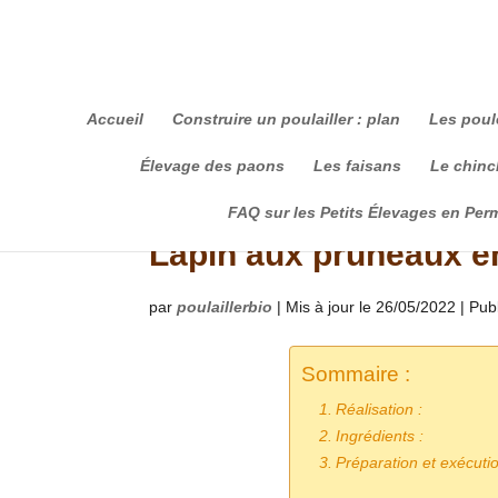
Accueil
Construire un poulailler : plan
Les poul
Élevage des paons
Les faisans
Le chinch
FAQ sur les Petits Élevages en Per
Lapin aux pruneaux en
par
poulaillerbio
|
Mis à jour le 26/05/2022 | Pub
Sommaire :
Réalisation :
Ingrédients :
Préparation et exécutio