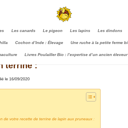
es
Les canards
Le pigeon
Les lapins
Les dindons
illa
Cochon d’Inde : Élevage
Une ruche à la petite ferme b
maculture
Livres Poulailler Bio : l’expertise d’un ancien éleveur
 terrine :
lié le 16/09/2020
n de votre recette de terrine de lapin aux pruneaux :