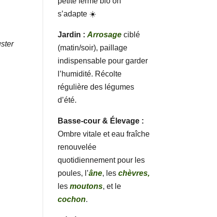
petite ferme bio on
s’adapte ☀️
Jardin :
Arrosage
ciblé
uster
(matin/soir), paillage
indispensable pour garder
l’humidité. Récolte
régulière des légumes
d’été.
Basse-cour & Élevage :
Ombre vitale et eau fraîche
renouvelée
quotidiennement pour les
poules, l’
âne
, les
chèvres,
les
moutons
, et le
cochon
.