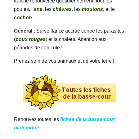
fraîche renouvelée quotidiennement pour les
poules, l’
âne
, les
chèvres,
les
moutons
, et le
cochon
.
Général :
Surveillance accrue contre les parasites
(
poux rouges
) et la chaleur. Attention aux
périodes de canicule !
Prenez soin de vos animaux et de votre terre !
Retrouvez toutes les
fiches de la basse-cour
biologique