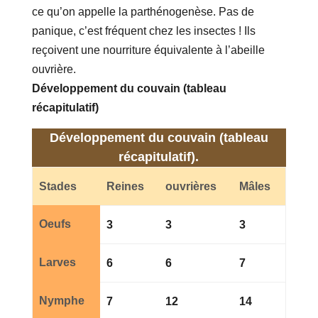
ce qu’on appelle la parthénogenèse. Pas de
panique, c’est fréquent chez les insectes ! Ils
reçoivent une nourriture équivalente à l’abeille
ouvrière.
Développement du couvain (tableau
récapitulatif)
Développement du couvain (tableau
récapitulatif).
Stades
Reines
ouvrières
Mâles
Oeufs
3
3
3
Larves
6
6
7
Nymphe
7
12
14