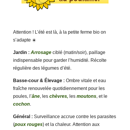
Attention ! L’été est là, à la petite ferme bio on
s’adapte ☀️
Jardin :
Arrosage
ciblé (matin/soir), paillage
indispensable pour garder l’humidité. Récolte
régulière des légumes d’été.
Basse-cour & Élevage :
Ombre vitale et eau
fraîche renouvelée quotidiennement pour les
poules, l’
âne
, les
chèvres,
les
moutons
, et le
cochon
.
Général :
Surveillance accrue contre les parasites
(
poux rouges
) et la chaleur. Attention aux