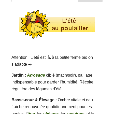
Attention ! L’été est là, à la petite ferme bio on
s’adapte ☀️
Jardin :
Arrosage
ciblé (matin/soir), paillage
indispensable pour garder l’humidité. Récolte
régulière des légumes d’été.
Basse-cour & Élevage :
Ombre vitale et eau
fraîche renouvelée quotidiennement pour les
poules, l’
âne
, les
chèvres,
les
moutons
, et le