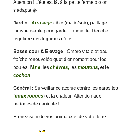
Attention ! L’été est là, à la petite ferme bio on
s’adapte ☀️
Jardin :
Arrosage
ciblé (matin/soir), paillage
indispensable pour garder l’humidité. Récolte
régulière des légumes d’été.
Basse-cour & Élevage :
Ombre vitale et eau
fraîche renouvelée quotidiennement pour les
poules, l’
âne
, les
chèvres,
les
moutons
, et le
cochon
.
Général :
Surveillance accrue contre les parasites
(
poux rouges
) et la chaleur. Attention aux
périodes de canicule !
Prenez soin de vos animaux et de votre terre !